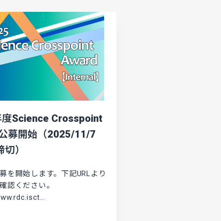
度Science Crosspoint
d公募開始（2025/11/7
9締切）
募を開始します。下記URLより
確認ください。
www.rdc.isct…