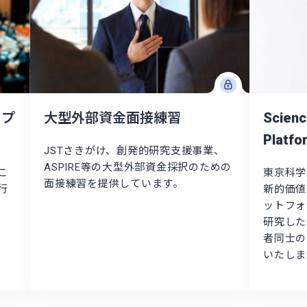
) プ
大型外部資金面接練習
Scienc
Platfo
JSTさきがけ、創発的研究支援事業、
ASPIRE等の大型外部資金採択のための
こ
東京科学
面接練習を提供しています。
行
新的価値
ットフォ
研究した
者同士の
いたしま