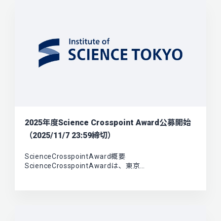
2025年度Science Crosspoint Award公募開始
（2025/11/7 23:59締切）
ScienceCrosspointAward概要
ScienceCrosspointAwardは、東京…