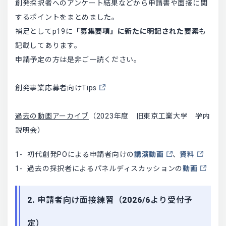
創発採択者へのアンケート結果などから申請書や面接に関
するポイントをまとめました。
補足としてp19に
「募集要項」に新たに明記された要素
も
記載してあります。
申請予定の方は是非ご一読ください。
創発事業応募者向けTips
過去の動画アーカイブ
（2023年度 旧東京工業大学 学内
説明会）
初代創発POによる申請者向けの
講演動画
、
資料
過去の採択者によるパネルディスカッションの
動画
2. 申請者向け面接練習（2026/6より受付予
定）