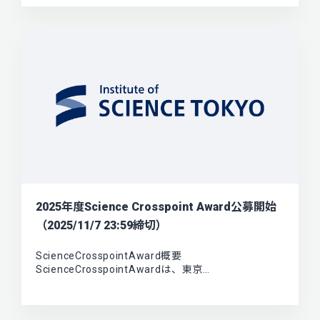
2025年度Science Crosspoint Award公募開始
（2025/11/7 23:59締切）
ScienceCrosspointAward概要
ScienceCrosspointAwardは、東京…