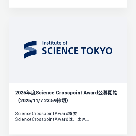
2025年度Science Crosspoint Award公募開始
（2025/11/7 23:59締切）
ScienceCrosspointAward概要
ScienceCrosspointAwardは、東京…