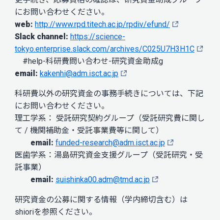
にお問い合わせください。
web:
http://www.rpd.titech.ac.jp/rpdiv/efund/
Slack channel:
https://science-
tokyo.enterprise.slack.com/archives/C025U7H3H1C
#help-科研費問い合わせ-研究資金助成g
email:
kakenhi@adm.isct.ac.jp
科研費以外の研究資金の事務手続きについては、下記
にお問い合わせください。
理工学系： 受託研究契約グループ（受託研究費に関し
て / 機関補助金・受託事業費等に関して）
email:
funded-research@adm.isct.ac.jp
医歯学系：湯島研究資金支援グループ（受託研究・受
託事業）
email:
suishinka00.adm@tmd.ac.jp
研究資金の公募に関する情報（学内締切含む）は
shioriを参照ください。